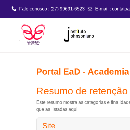
Fale conosco : (27) 99691-6523
E-mail
:
contato
Ir para o conteúdo principal
Portal EaD - Academia
Resumo de retenção
Este resumo mostra as categorias e finalidad
que as listadas aqui.
Site